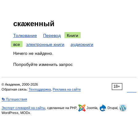
скаженный
Толкование
Перевод
Книги
все
электронные книги
аудиокниги
Ничего не найдено.
Попробуйте изменить запрос
© Академик, 2000-2026
18+
Обратная связь:
Техподдержка
,
Реклама на сайте
👣 Путешествия
Экспорт словарей на сайты
, сделанные на PHP,
Joomla,
Drupal,
WordPress, MODx.